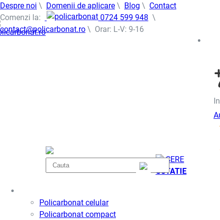
Despre noi
\
Domenii de aplicare
\
Blog
\
Contact
Comenzi la:
0724 599 948
\
contact@policarbonat.ro
\ Orar: L-V: 9-16
In
A
CERE
COTATIE
Policarbonat
Policarbonat celular
Policarbonat compact