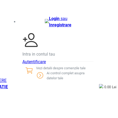
Login
sau
Inregistrare
Intra in contul tau
Autentificare
Vezi detalii despre comenzile tale
Ai control complet asupra
datelor tale
ERE
ATIE
0.00 Lei