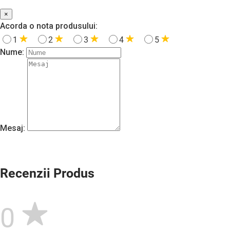
×
Acorda o nota produsului:
1
2
3
4
5
Nume:
Mesaj:
Recenzii Produs
0