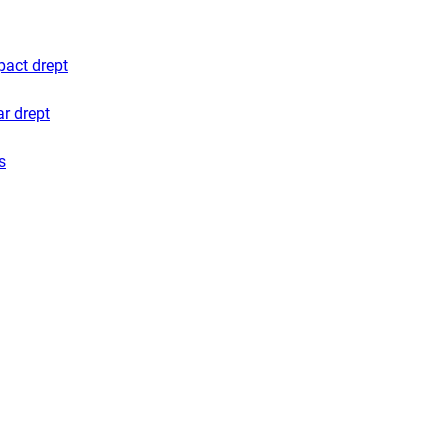
pact drept
ar drept
s