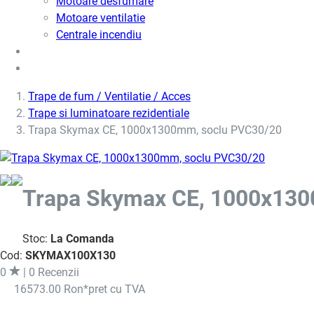
Motoare desfumare
Motoare ventilatie
Centrale incendiu
Usi metalice
Cere oferta de pret
Trape de fum / Ventilatie / Acces
Trape si luminatoare rezidentiale
Trapa Skymax CE, 1000x1300mm, soclu PVC30/20
Trapa Skymax CE, 1000x130
Stoc:
La Comanda
Cod:
SKYMAX100X130
0
| 0 Recenzii
16573.00 Ron
*pret cu TVA