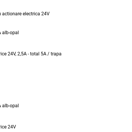
 actionare electrica 24V
 alb-opal
e 24V, 2,5A - total 5A / trapa
 alb-opal
rice 24V