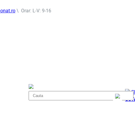
onat.ro
\ Orar: L-V: 9-16
C
COT