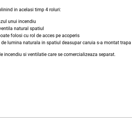
inind in acelasi timp 4 roluri:
azul unui incendiu
ventila natural spatiul
oate folosi cu rol de acces pe acoperis
rt de lumina naturala in spatiul deasupar caruia s-a montat tra
 incendiu si ventilatie care se comercializeaza separat.