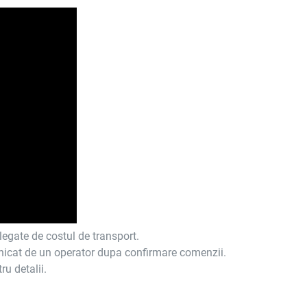
legate de costul de transport.
icat de un operator dupa confirmare comenzii.
ru detalii.