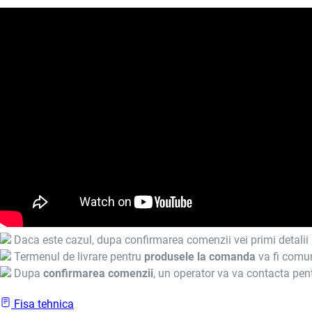
Daca este cazul, dupa confirmarea comenzii vei primi detalii 
Termenul de livrare pentru
produsele la comanda
va fi comun
Dupa
confirmarea comenzii
, un operator va va contacta pent
Fisa tehnica