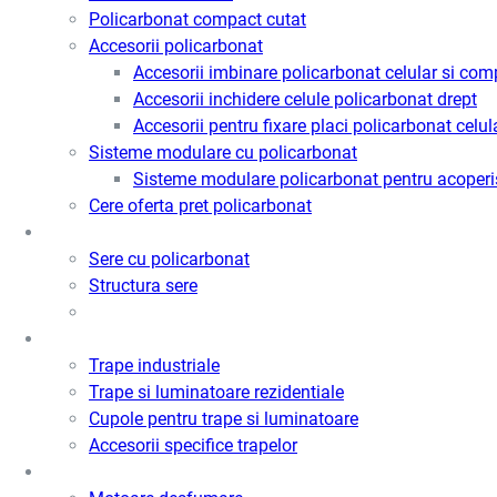
Policarbonat compact cutat
Accesorii policarbonat
Accesorii imbinare policarbonat celular si com
Accesorii inchidere celule policarbonat drept
Accesorii pentru fixare placi policarbonat celul
Sisteme modulare cu policarbonat
Sisteme modulare policarbonat pentru acoperi
Cere oferta pret policarbonat
Sere
Sere cu policarbonat
Structura sere
Trape de fum / Ventilatie / Acces
Trape industriale
Trape si luminatoare rezidentiale
Cupole pentru trape si luminatoare
Accesorii specifice trapelor
Motoare desfumare si ventilatie