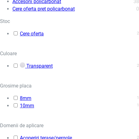
Accesorii policarbonat
38
Cere oferta pret policarbonat
0
Stoc
Cere oferta
2
Culoare
Transparent
2
Grosime placa
8mm
1
10mm
1
Domenii de aplicare
Acoperiri terase/pergole
2