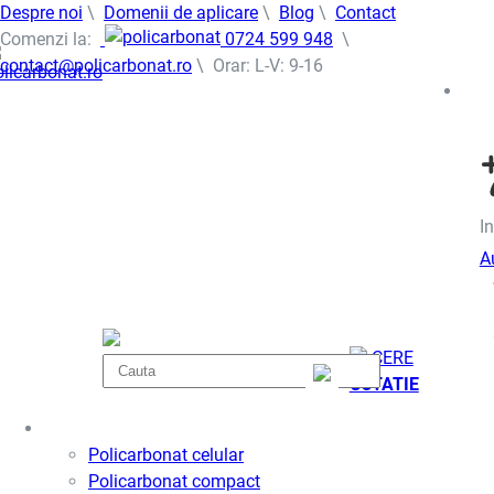
Despre noi
\
Domenii de aplicare
\
Blog
\
Contact
Comenzi la:
0724 599 948
\
contact@policarbonat.ro
\ Orar: L-V: 9-16
In
A
CERE
COTATIE
Policarbonat
Policarbonat celular
Policarbonat compact