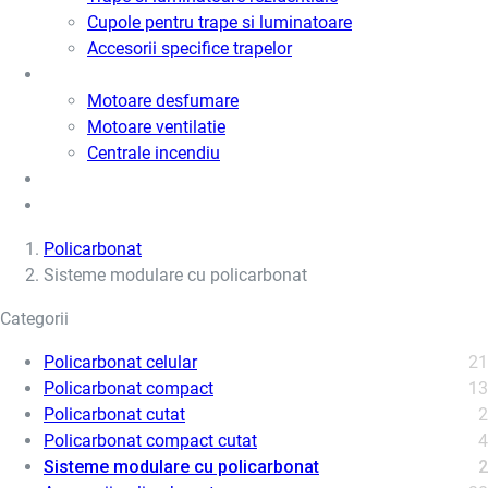
Cupole pentru trape si luminatoare
Accesorii specifice trapelor
Motoare desfumare si ventilatie
Motoare desfumare
Motoare ventilatie
Centrale incendiu
Usi metalice
Cere oferta de pret
Policarbonat
Sisteme modulare cu policarbonat
Categorii
Policarbonat celular
21
Policarbonat compact
13
Policarbonat cutat
2
Policarbonat compact cutat
4
Sisteme modulare cu policarbonat
2