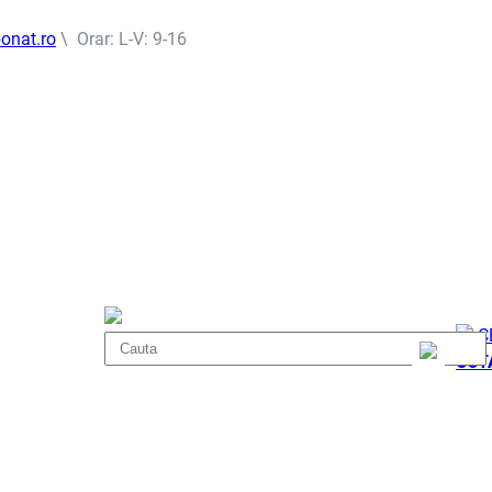
onat.ro
\ Orar: L-V: 9-16
C
COT