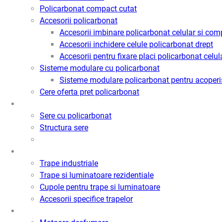
Policarbonat compact cutat
Accesorii policarbonat
Accesorii imbinare policarbonat celular si com
Accesorii inchidere celule policarbonat drept
Accesorii pentru fixare placi policarbonat celul
Sisteme modulare cu policarbonat
Sisteme modulare policarbonat pentru acoperi
Cere oferta pret policarbonat
Sere
Sere cu policarbonat
Structura sere
Trape de fum / Ventilatie / Acces
Trape industriale
Trape si luminatoare rezidentiale
Cupole pentru trape si luminatoare
Accesorii specifice trapelor
Motoare desfumare si ventilatie