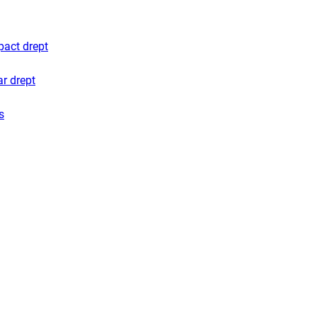
pact drept
ar drept
s