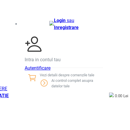
Login
sau
Inregistrare
Intra in contul tau
Autentificare
Vezi detalii despre comenzile tale
Ai control complet asupra
datelor tale
ERE
ATIE
0.00 Lei