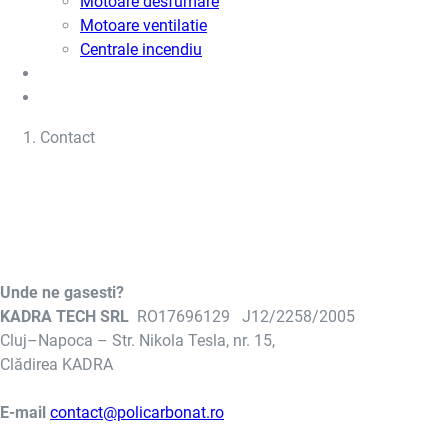
Motoare desfumare
Motoare ventilatie
Centrale incendiu
Usi metalice
Cere oferta de pret
Contact
Unde ne gasesti?
KADRA TECH SRL
RO17696129 J12/2258/2005
Cluj–Napoca – Str. Nikola Tesla, nr. 15,
Clădirea KADRA
E-mail
contact@policarbonat.ro