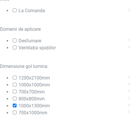
La Comanda
1
Domenii de aplicare
Desfumare
1
Ventilația spațiilor
1
Dimensiune gol lumina:
1200x2100mm
1
1000x1000mm
1
700x700mm
1
800x800mm
1
1000x1300mm
1
700x1000mm
1