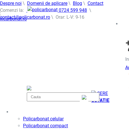
Despre noi
\
Domenii de aplicare
\
Blog
\
Contact
Comenzi la:
0724 599 948
\
contact@policarbonat.ro
\ Orar: L-V: 9-16
In
A
CERE
COTATIE
Policarbonat
Policarbonat celular
Policarbonat compact