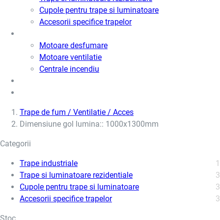
Cupole pentru trape si luminatoare
Accesorii specifice trapelor
Motoare desfumare si ventilatie
Motoare desfumare
Motoare ventilatie
Centrale incendiu
Usi metalice
Cere oferta de pret
Trape de fum / Ventilatie / Acces
Dimensiune gol lumina:: 1000x1300mm
Categorii
Trape industriale
1
Trape si luminatoare rezidentiale
3
Cupole pentru trape si luminatoare
3
Accesorii specifice trapelor
3
Stoc