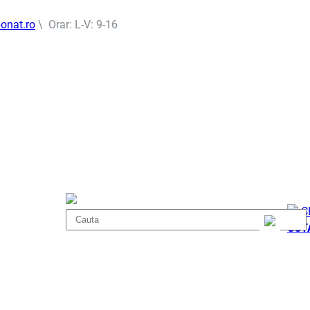
onat.ro
\ Orar: L-V: 9-16
C
COT