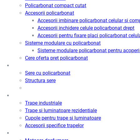
Policarbonat compact cutat
Accesorii policarbonat
Accesorii imbinare policarbonat celular si com
Accesorii inchidere celule policarbonat drept
Accesorii pentru fixare placi policarbonat celul
Sisteme modulare cu policarbonat
Sisteme modulare policarbonat pentru acoperi
Cere oferta pret policarbonat
Sere
Sere cu policarbonat
Structura sere
Trape de fum / Ventilatie / Acces
Trape industriale
Trape si luminatoare rezidentiale
Cupole pentru trape si luminatoare
Accesorii specifice trapelor
Motoare desfumare si ventilatie