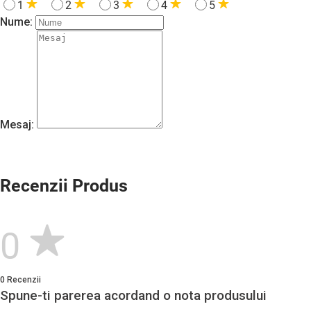
1
2
3
4
5
Nume:
Mesaj:
Recenzii Produs
0
0 Recenzii
Spune-ti parerea acordand o nota produsului