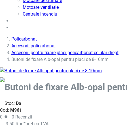
Motoare desfumare
Motoare ventilatie
Centrale incendiu
Usi metalice
Cere oferta de pret
Policarbonat
Accesorii policarbonat
Accesorii pentru fixare placi policarbonat celular drept
Butoni de fixare Alb-opal pentru placi de 8-10mm
Butoni de fixare Alb-opal pen
Stoc:
Da
Cod:
M961
0
| 0 Recenzii
3.50 Ron
*pret cu TVA