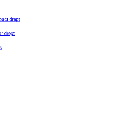
pact drept
ar drept
s