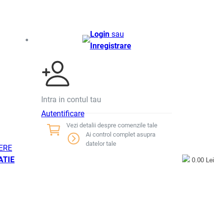
Login
sau
Inregistrare
Intra in contul tau
Autentificare
Vezi detalii despre comenzile tale
Ai control complet asupra
datelor tale
ERE
ATIE
0.00 Lei