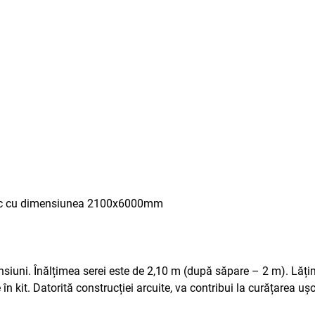
3buc cu dimensiunea 2100x6000mm
nsiuni. Înălțimea serei este de 2,10 m (după săpare – 2 m). Lăți
 în kit. Datorită construcției arcuite, va contribui la curățarea uș