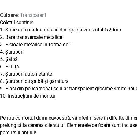
Culoare:
Transparent
Coletul contine:
1. Strucutură cadru metalic din oțel galvanizat 40x20mm
2. Bare transversale metalice
3. Picioare metalice în forma de T
4. Șuruburi
5. Șaibă
6. Piuliță
7. Șuruburi autofiletante
8. Șuruburi cu șaibă și garnitură
9. Plăci din policarbonat celular transparent grosime 4mm: 
10. Instrucțiuni de montaj
Pentru confortul dumneavoastră, vă oferim sere în diferite dime
prelungită la cererea clientului. Elementele de fixare sunt incluse
parcursul anului!