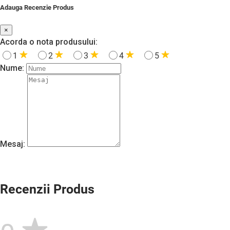
Adauga Recenzie Produs
×
Acorda o nota produsului:
1
2
3
4
5
Nume:
Mesaj:
Recenzii Produs