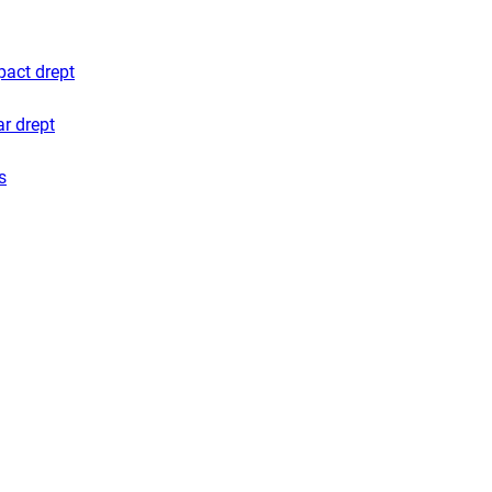
pact drept
ar drept
s