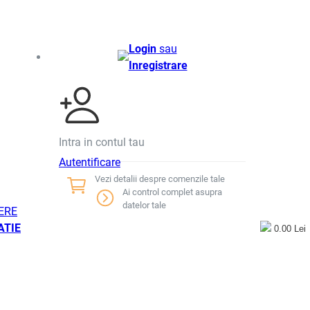
Login
sau
Inregistrare
Intra in contul tau
Autentificare
Vezi detalii despre comenzile tale
Ai control complet asupra
datelor tale
ERE
ATIE
0.00 Lei