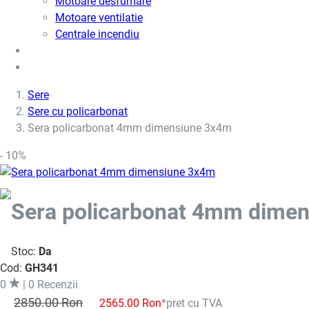
Motoare desfumare
Motoare ventilatie
Centrale incendiu
Usi metalice
Cere oferta de pret
Sere
Sere cu policarbonat
Sera policarbonat 4mm dimensiune 3x4m
- 10%
Sera policarbonat 4mm dime
Stoc:
Da
Cod:
GH341
0
| 0 Recenzii
2850.00 Ron
2565.00 Ron
*pret cu TVA