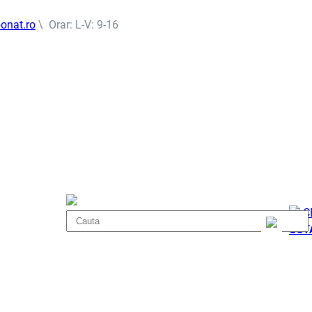
onat.ro
\ Orar: L-V: 9-16
C
COT