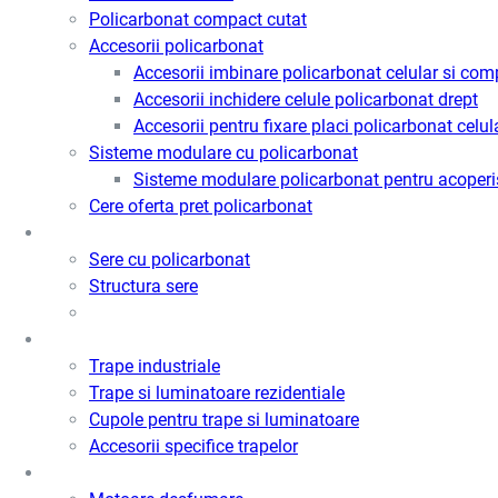
Policarbonat compact cutat
Accesorii policarbonat
Accesorii imbinare policarbonat celular si com
Accesorii inchidere celule policarbonat drept
Accesorii pentru fixare placi policarbonat celul
Sisteme modulare cu policarbonat
Sisteme modulare policarbonat pentru acoperi
Cere oferta pret policarbonat
Sere
Sere cu policarbonat
Structura sere
Trape de fum / Ventilatie / Acces
Trape industriale
Trape si luminatoare rezidentiale
Cupole pentru trape si luminatoare
Accesorii specifice trapelor
Motoare desfumare si ventilatie