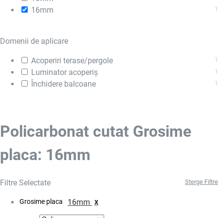
16mm
1
Domenii de aplicare
Acoperiri terase/pergole
1
Luminator acoperiș
1
Închidere balcoane
1
Policarbonat cutat Grosime
placa: 16mm
Filtre Selectate
Sterge Filtre
x
Grosime placa
16mm