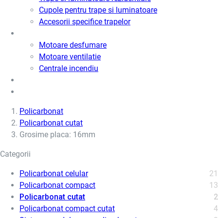
Cupole pentru trape si luminatoare
Accesorii specifice trapelor
Motoare desfumare si ventilatie
Motoare desfumare
Motoare ventilatie
Centrale incendiu
Usi metalice
Cere oferta de pret
Policarbonat
Policarbonat cutat
Grosime placa: 16mm
Categorii
Policarbonat celular
21
Policarbonat compact
13
Policarbonat cutat
2
Policarbonat compact cutat
4