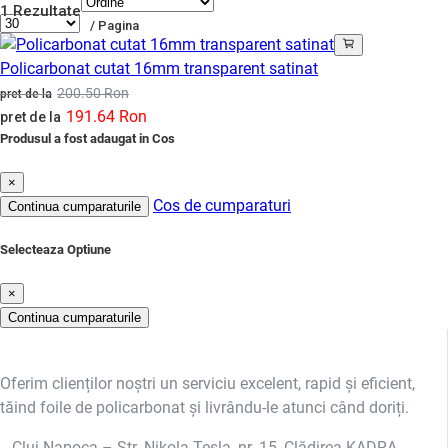
1 Rezultate
/ Pagina
Policarbonat cutat 16mm transparent satinat
200.50 Ron
pret de la
191.64 Ron
pret de la
Produsul a fost adaugat in Cos
×
Cos de cumparaturi
Continua cumparaturile
Selecteaza Optiune
×
Continua cumparaturile
Oferim clienților noștri un serviciu excelent, rapid și eficient,
tăind foile de policarbonat și livrându-le atunci când doriți.
Cluj-Napoca – Str. Nikola Tesla, nr. 15, Clădirea KADRA