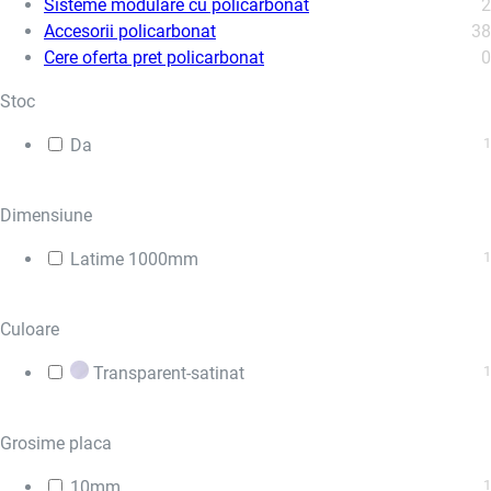
Sisteme modulare cu policarbonat
2
Accesorii policarbonat
38
Cere oferta pret policarbonat
0
Stoc
Da
1
Dimensiune
Latime 1000mm
1
Culoare
Transparent-satinat
1
Grosime placa
10mm
1