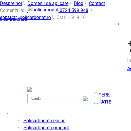
Despre noi
\
Domenii de aplicare
\
Blog
\
Contact
Comenzi la:
0724 599 948
\
contact@policarbonat.ro
\ Orar: L-V: 9-16
In
A
CERE
COTATIE
Policarbonat
Policarbonat celular
Policarbonat compact