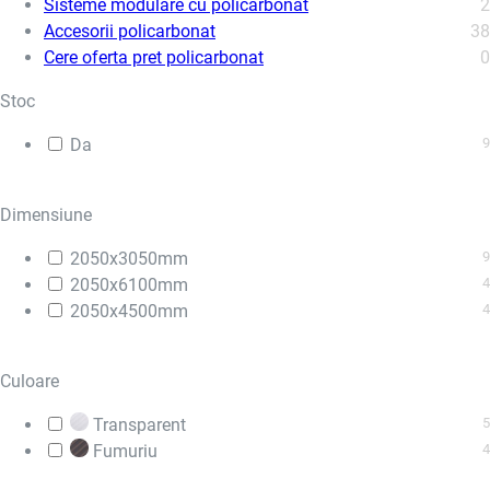
Sisteme modulare cu policarbonat
2
Accesorii policarbonat
38
Cere oferta pret policarbonat
0
Stoc
Da
9
Dimensiune
2050x3050mm
9
2050x6100mm
4
2050x4500mm
4
Culoare
Transparent
5
Fumuriu
4