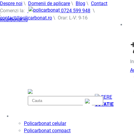
Despre noi
\
Domenii de aplicare
\
Blog
\
Contact
Comenzi la:
0724 599 948
\
contact@policarbonat.ro
\ Orar: L-V: 9-16
In
A
CERE
COTATIE
Policarbonat
Policarbonat celular
Policarbonat compact