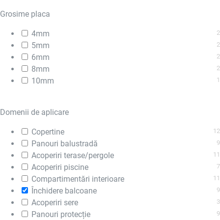
Grosime placa
4mm
2
5mm
2
6mm
2
8mm
2
10mm
1
Domenii de aplicare
Copertine
12
Panouri balustradă
9
Acoperiri terase/pergole
11
Acoperiri piscine
7
Compartimentări interioare
11
Închidere balcoane
9
Acoperiri sere
3
Panouri protecție
9