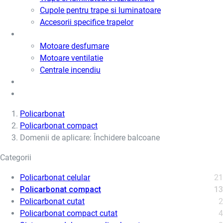
Cupole pentru trape si luminatoare
Accesorii specifice trapelor
Motoare desfumare si ventilatie
Motoare desfumare
Motoare ventilatie
Centrale incendiu
Usi metalice
Cere oferta de pret
Policarbonat
Policarbonat compact
Domenii de aplicare: Închidere balcoane
Categorii
Policarbonat celular
21
Policarbonat compact
13
Policarbonat cutat
2
Policarbonat compact cutat
4