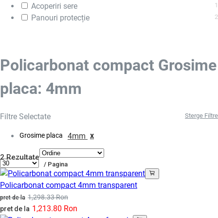
Acoperiri sere
1
Panouri protecție
2
Policarbonat compact Grosime
placa: 4mm
Filtre Selectate
Sterge Filtre
x
Grosime placa
4mm
2 Rezultate
/ Pagina
Policarbonat compact 4mm transparent
1,298.33 Ron
pret de la
1,213.80 Ron
pret de la