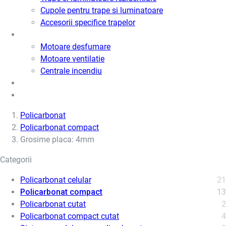
Cupole pentru trape si luminatoare
Accesorii specifice trapelor
Motoare desfumare si ventilatie
Motoare desfumare
Motoare ventilatie
Centrale incendiu
Usi metalice
Cere oferta de pret
Policarbonat
Policarbonat compact
Grosime placa: 4mm
Categorii
Policarbonat celular
21
Policarbonat compact
13
Policarbonat cutat
2
Policarbonat compact cutat
4