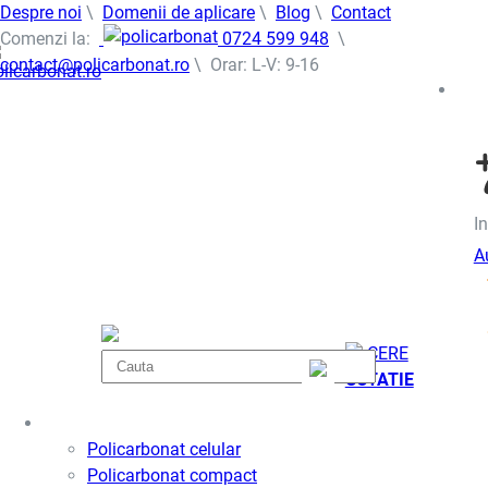
Despre noi
\
Domenii de aplicare
\
Blog
\
Contact
Comenzi la:
0724 599 948
\
contact@policarbonat.ro
\ Orar: L-V: 9-16
In
A
CERE
COTATIE
Policarbonat
Policarbonat celular
Policarbonat compact