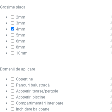
Grosime placa
2mm
1
3mm
2
4mm
2
5mm
2
6mm
2
8mm
2
10mm
1
Domenii de aplicare
Copertine
2
Panouri balustradă
2
Acoperiri terase/pergole
2
Acoperiri piscine
2
Compartimentări interioare
2
Închidere balcoane
2