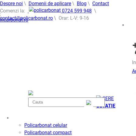
Despre noi
\
Domenii de aplicare
\
Blog
\
Contact
Comenzi la:
0724 599 948
\
contact@policarbonat.ro
\ Orar: L-V: 9-16
In
A
CERE
COTATIE
Policarbonat
Policarbonat celular
Policarbonat compact