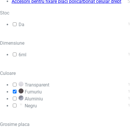
Accesorii pentru fixare placi policarbonat celular drept
5
Stoc
Da
1
Dimensiune
6ml
1
Culoare
Transparent
1
Fumuriu
1
Aluminiu
1
Negru
1
Grosime placa