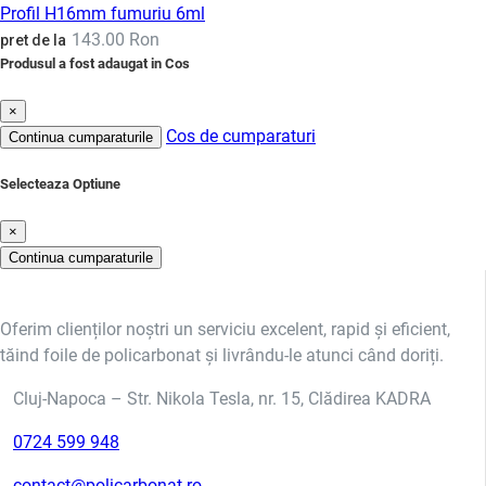
Profil H16mm fumuriu 6ml
143.00 Ron
pret de la
Produsul a fost adaugat in Cos
×
Cos de cumparaturi
Continua cumparaturile
Selecteaza Optiune
×
Continua cumparaturile
Oferim clienților noștri un serviciu excelent, rapid și eficient,
tăind foile de policarbonat și livrându-le atunci când doriți.
Cluj-Napoca – Str. Nikola Tesla, nr. 15, Clădirea KADRA
0724 599 948
contact@policarbonat.ro