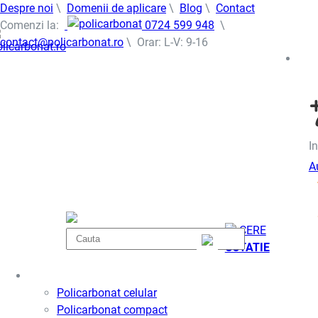
Despre noi
\
Domenii de aplicare
\
Blog
\
Contact
Comenzi la:
0724 599 948
\
contact@policarbonat.ro
\ Orar: L-V: 9-16
In
A
CERE
COTATIE
Policarbonat
Policarbonat celular
Policarbonat compact