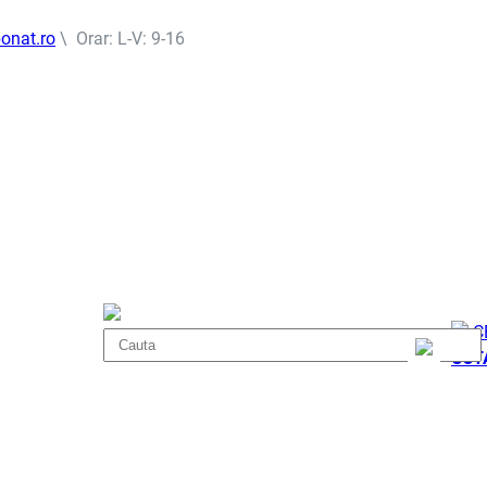
onat.ro
\ Orar: L-V: 9-16
C
COT