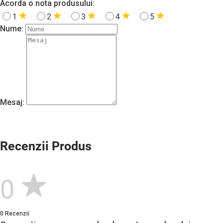
Acorda o nota produsului:
1
2
3
4
5
Nume:
Mesaj:
Recenzii Produs
0
0 Recenzii