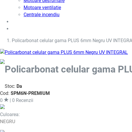
Motoare desfumare
Motoare ventilatie
Centrale incendiu
Usi metalice
Cere oferta de pret
Policarbonat celular gama PLUS 6mm Negru UV INTEGR
Policarbonat celular gama 
Stoc:
Da
Cod:
SPM6N-PREMIUM
0
| 0 Recenzii
Culoarea:
NEGRU