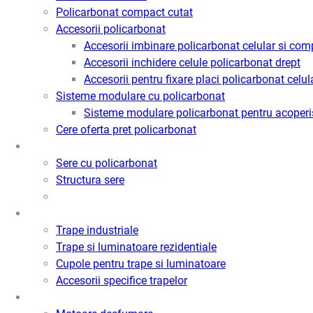
Policarbonat compact cutat
Accesorii policarbonat
Accesorii imbinare policarbonat celular si com
Accesorii inchidere celule policarbonat drept
Accesorii pentru fixare placi policarbonat celul
Sisteme modulare cu policarbonat
Sisteme modulare policarbonat pentru acoperi
Cere oferta pret policarbonat
Sere
Sere cu policarbonat
Structura sere
Trape de fum / Ventilatie / Acces
Trape industriale
Trape si luminatoare rezidentiale
Cupole pentru trape si luminatoare
Accesorii specifice trapelor
Motoare desfumare si ventilatie