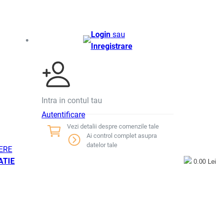
Login
sau
Inregistrare
Intra in contul tau
Autentificare
Vezi detalii despre comenzile tale
Ai control complet asupra
datelor tale
ERE
ATIE
0.00 Lei