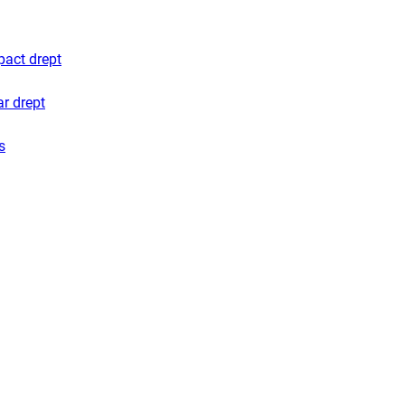
pact drept
ar drept
s