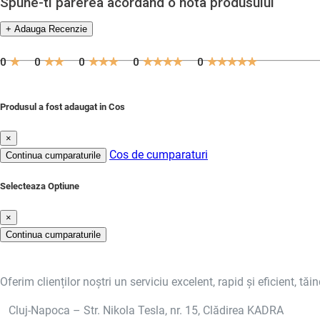
Spune-ti parerea acordand o nota produsului
+ Adauga Recenzie
0
0
0
0
0
Produsul a fost adaugat in Cos
×
Cos de cumparaturi
Continua cumparaturile
Selecteaza Optiune
×
Continua cumparaturile
Oferim clienților noștri un serviciu excelent, rapid și eficient, tăi
Cluj-Napoca – Str. Nikola Tesla, nr. 15, Clădirea KADRA