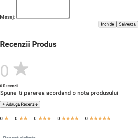
Mesaj:
Inchide
Salveaza
Recenzii Produs
0
0 Recenzii
Spune-ti parerea acordand o nota produsului
+ Adauga Recenzie
0
0
0
0
0