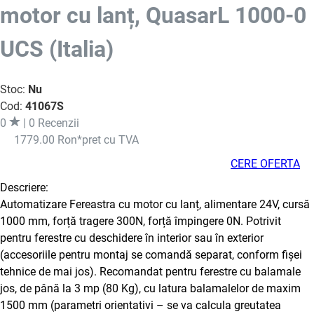
motor cu lanț, QuasarL 1000-0
UCS (Italia)
Stoc:
Nu
Cod:
41067S
0
| 0 Recenzii
1779.00 Ron
*pret cu TVA
CERE OFERTA
Descriere:
Automatizare Fereastra cu motor cu lanț, alimentare 24V, cursă
1000 mm, forță tragere 300N, forță împingere 0N. Potrivit
pentru ferestre cu deschidere în interior sau în exterior
(accesoriile pentru montaj se comandă separat, conform fișei
tehnice de mai jos). Recomandat pentru ferestre cu balamale
jos, de până la 3 mp (80 Kg), cu latura balamalelor de maxim
1500 mm (parametri orientativi – se va calcula greutatea