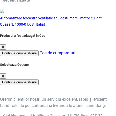
Recent vizitate
Automatizare fereastra ventilatie sau desfumare - motor cu lanț,
QuasarL 1000-0 UCS (Italia)
Produsul a fost adaugat in Cos
×
Cos de cumparaturi
Continua cumparaturile
Selecteaza Optiune
×
Continua cumparaturile
Oferim clienților noștri un serviciu excelent, rapid și eficient,
tăind foile de policarbonat și livrându-le atunci când doriți.
Cluj-Napoca – Str. Nikola Tesla, nr. 15, Clădirea KADRA