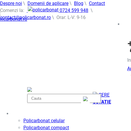
Despre noi
\
Domenii de aplicare
\
Blog
\
Contact
Comenzi la:
0724 599 948
\
contact@policarbonat.ro
\ Orar: L-V: 9-16
In
A
CERE
COTATIE
Policarbonat
Policarbonat celular
Policarbonat compact