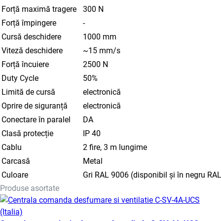
Forță maximă tragere
300 N
Forță împingere
-
Cursă deschidere
1000 mm
Viteză deschidere
~15 mm/s
Forță încuiere
2500 N
Duty Cycle
50%
Limită de cursă
electronică
Oprire de siguranță
electronică
Conectare în paralel
DA
Clasă protecție
IP 40
Cablu
2 fire, 3 m lungime
Carcasă
Metal
Culoare
Gri RAL 9006 (disponibil și în negru RA
Produse asortate